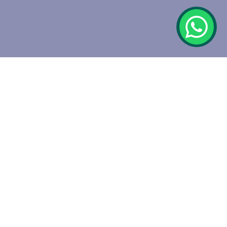
Acerca de
Nosotros
Luis Loray Negocios Inmobiliarios es una empresa
familiar con más de 25 años de trayectoria en el
mercado inmobiliario. Nacimos del compromiso y la