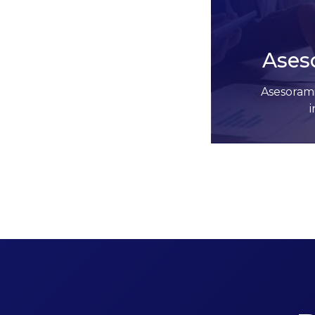
Ases
Asesorami
i